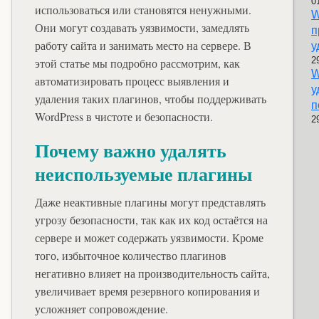
0
использоваться или становятся ненужными.
W
Они могут создавать уязвимости, замедлять
п
работу сайта и занимать место на сервере. В
у
2
этой статье мы подробно рассмотрим, как
W
автоматизировать процесс выявления и
у
удаления таких плагинов, чтобы поддерживать
п
WordPress в чистоте и безопасности.
2
Почему важно удалять
неиспользуемые плагины
Даже неактивные плагины могут представлять
угрозу безопасности, так как их код остаётся на
сервере и может содержать уязвимости. Кроме
того, избыточное количество плагинов
негативно влияет на производительность сайта,
увеличивает время резервного копирования и
усложняет сопровождение.