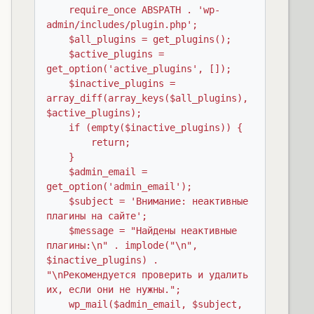
    require_once ABSPATH . 'wp-
admin/includes/plugin.php';

    $all_plugins = get_plugins();

    $active_plugins = 
get_option('active_plugins', []);

    $inactive_plugins = 
array_diff(array_keys($all_plugins), 
$active_plugins);

    if (empty($inactive_plugins)) {

        return;

    }

    $admin_email = 
get_option('admin_email');

    $subject = 'Внимание: неактивные 
плагины на сайте';

    $message = "Найдены неактивные 
плагины:\n" . implode("\n", 
$inactive_plugins) . 
"\nРекомендуется проверить и удалить 
их, если они не нужны.";

    wp_mail($admin_email, $subject, 