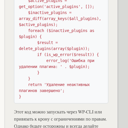
    $active_plugins = 
get_option('active_plugins', []);

    $inactive_plugins = 
array_diff(array_keys($all_plugins), 
$active_plugins);

    foreach ($inactive_plugins as 
$plugin) {

        $result = 
delete_plugins(array($plugin));

        if (is_wp_error($result)) {

            error_log('Ошибка при 
удалении плагина: ' . $plugin);

        }

    }

    return 'Удаление неактивных 
плагинов завершено';

}
Этот код можно запускать через WP-CLI или
привязать к крону с ограничениями по правам.
Однако будьте осторожны и всегда делайте