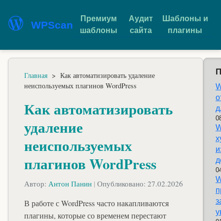
Премиум
Аудит
Шаблоны и
WPScan
шаблоны
сайта
плагины
П
Главная
>
Как автоматизировать удаление
неиспользуемых плагинов WordPress
W
о
Как автоматизировать
д
0
удаление
W
х
неиспользуемых
и
плагинов WordPress
д
0
W
Автор:
Антон Панин
|
Опубликовано: 27.02.2026
п
з
В работе с WordPress часто накапливаются
у
плагины, которые со временем перестают