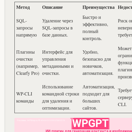
Метод
Описание
Преимущества
Недос
Быстро и
SQL-
Удаление через
Риск 
эффективно,
запросы
SQL-запросы в
неверн
полный
напрямую
базе данных.
требуе
контроль.
Может
Плагины
Интерфейс для
Удобно,
ограни
очистки
управления
безопасно для
функци
(например,
метаданными и
новичков,
плагин
Clearfy Pro)
очистки.
автоматизация.
произв
Использование
Автоматизация,
Требуе
WP-CLI
командной строки
подходит для
сервер
команды
для удаления и
больших
CLI.
оптимизации.
сайтов.