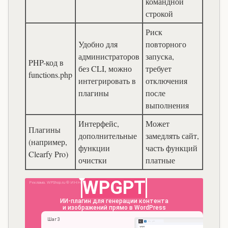
командной
строкой
Риск
Удобно для
повторного
администраторов
запуска,
PHP-код в
без CLI, можно
требует
functions.php
интегрировать в
отключения
плагины
после
выполнения
Интерфейс,
Может
Плагины
дополнительные
замедлять сайт,
(например,
функции
часть функций
Clearfy Pro)
очистки
платные