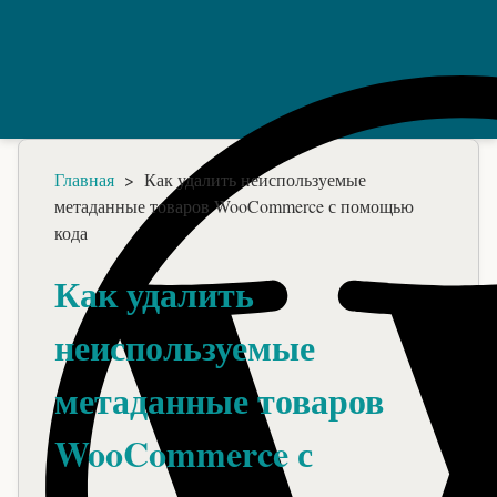
Главная
>
Как удалить неиспользуемые
метаданные товаров WooCommerce с помощью
кода
Как удалить
неиспользуемые
метаданные товаров
WooCommerce с