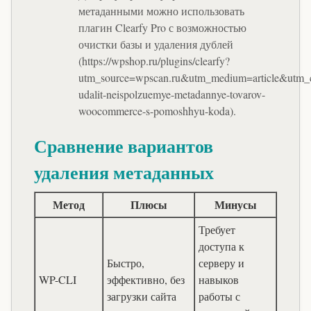
метаданными можно использовать
плагин Clearfy Pro с возможностью
очистки базы и удаления дублей
(https://wpshop.ru/plugins/clearfy?
utm_source=wpscan.ru&utm_medium=article&utm_
udalit-neispolzuemye-metadannye-tovarov-
woocommerce-s-pomoshhyu-koda).
Сравнение вариантов
удаления метаданных
Метод
Плюсы
Минусы
Требует
доступа к
Быстро,
серверу и
WP-CLI
эффективно, без
навыков
загрузки сайта
работы с