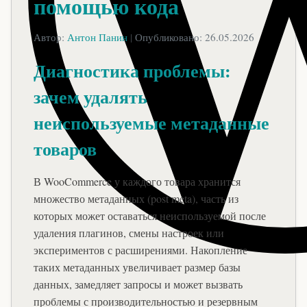
помощью кода
Автор:
Антон Панин
|
Опубликовано: 26.05.2026
Диагностика проблемы:
зачем удалять
неиспользуемые метаданные
товаров
В WooCommerce у каждого товара хранится
множество метаданных (post meta), часть из
которых может оставаться неиспользуемой после
удаления плагинов, смены настроек или
экспериментов с расширениями. Накопление
таких метаданных увеличивает размер базы
данных, замедляет запросы и может вызвать
проблемы с производительностью и резервным