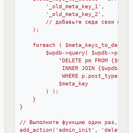
        '_old_meta_key_1',

        '_old_meta_key_2',

        // добавьте сюда свои мета-
    );

    foreach ( $meta_keys_to_delete 
        $wpdb->query( $wpdb->prepar
            "DELETE pm FROM {$wpdb-
             INNER JOIN {$wpdb->pos
             WHERE p.post_type = 'p
            $meta_key

        ) );

    }

}

// Выполните функцию один раз, напр
add_action('admin_init', 'delete_u