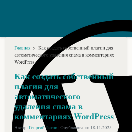
Главная
>
Как создать собственный плагин для
автоматического удаления спама в комментариях
WordPress
Как создать собственный
плагин для
автоматического
удаления спама в
комментариях WordPress
Автор:
Георгий Титов
|
Опубликовано: 18.11.2025