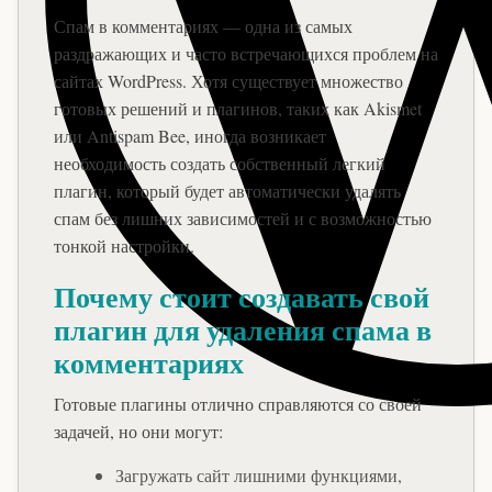
Спам в комментариях — одна из самых
раздражающих и часто встречающихся проблем на
сайтах WordPress. Хотя существует множество
готовых решений и плагинов, таких как Akismet
или Antispam Bee, иногда возникает
необходимость создать собственный легкий
плагин, который будет автоматически удалять
спам без лишних зависимостей и с возможностью
тонкой настройки.
Почему стоит создавать свой
плагин для удаления спама в
комментариях
Готовые плагины отлично справляются со своей
задачей, но они могут:
Загружать сайт лишними функциями,