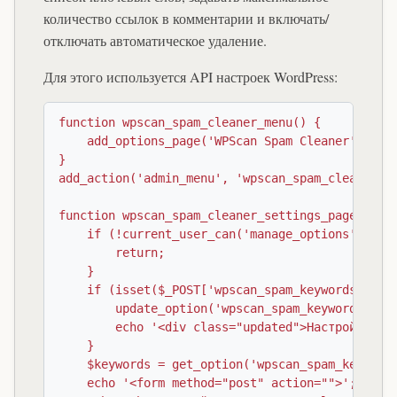
количество ссылок в комментарии и включать/
отключать автоматическое удаление.
Для этого используется API настроек WordPress:
function wpscan_spam_cleaner_menu() {

    add_options_page('WPScan Spam Cleaner', 'Spa
}

add_action('admin_menu', 'wpscan_spam_cleaner_me
function wpscan_spam_cleaner_settings_page() {

    if (!current_user_can('manage_options')) {

        return;

    }

    if (isset($_POST['wpscan_spam_keywords'])) {
        update_option('wpscan_spam_keywords', sa
        echo '<div class="updated">Настройки сох
    }

    $keywords = get_option('wpscan_spam_keywords
    echo '<form method="post" action="">';
