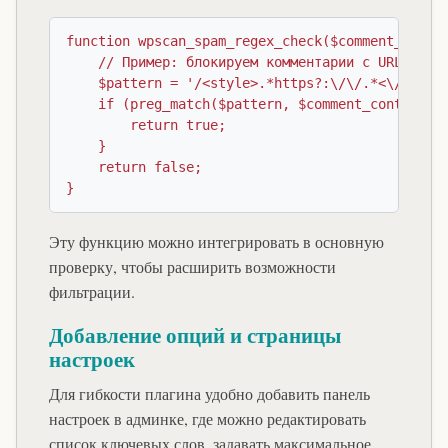
function wpscan_spam_regex_check($comment_conten
    // Пример: блокируем комментарии с URL в скр
    $pattern = '/<style>.*https?:\/\/.*<\/style>
    if (preg_match($pattern, $comment_content)) 
        return true;

    }

    return false;

Эту функцию можно интегрировать в основную
проверку, чтобы расширить возможности
фильтрации.
Добавление опций и страницы
настроек
Для гибкости плагина удобно добавить панель
настроек в админке, где можно редактировать
список ключевых слов, задавать максимальное