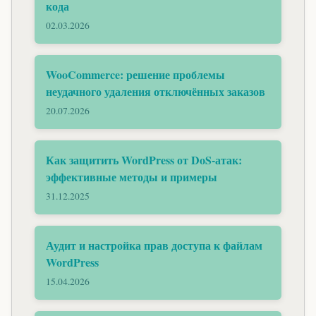
кода
02.03.2026
WooCommerce: решение проблемы
неудачного удаления отключённых заказов
20.07.2026
Как защитить WordPress от DoS-атак:
эффективные методы и примеры
31.12.2025
Аудит и настройка прав доступа к файлам
WordPress
15.04.2026