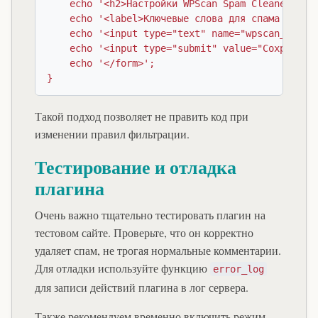
    echo '<h2>Настройки WPScan Spam Cleaner</h2>
    echo '<label>Ключевые слова для спама (через
    echo '<input type="text" name="wpscan_spam_k
    echo '<input type="submit" value="Сохранить"
    echo '</form>';

Такой подход позволяет не править код при
изменении правил фильтрации.
Тестирование и отладка
плагина
Очень важно тщательно тестировать плагин на
тестовом сайте. Проверьте, что он корректно
удаляет спам, не трогая нормальные комментарии.
Для отладки используйте функцию
error_log
для записи действий плагина в лог сервера.
Также рекомендуем временно включить режим