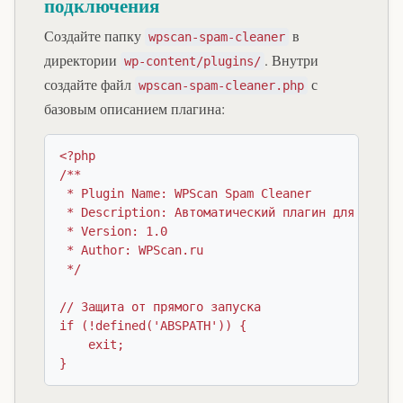
подключения
Создайте папку
в
wpscan-spam-cleaner
директории
. Внутри
wp-content/plugins/
создайте файл
с
wpscan-spam-cleaner.php
базовым описанием плагина:
<?php

/**

 * Plugin Name: WPScan Spam Cleaner

 * Description: Автоматический плагин для удален
 * Version: 1.0

 * Author: WPScan.ru

 */

// Защита от прямого запуска

if (!defined('ABSPATH')) {

    exit;
