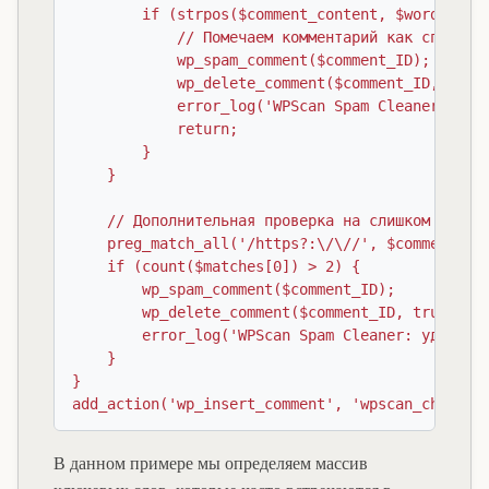
        if (strpos($comment_content, $word) !== 
            // Помечаем комментарий как спам и у
            wp_spam_comment($comment_ID);

            wp_delete_comment($comment_ID, true)
            error_log('WPScan Spam Cleaner: удал
            return;

        }

    }

    // Дополнительная проверка на слишком много 
    preg_match_all('/https?:\/\//', $comment_con
    if (count($matches[0]) > 2) {

        wp_spam_comment($comment_ID);

        wp_delete_comment($comment_ID, true);

        error_log('WPScan Spam Cleaner: удалён к
    }

}

В данном примере мы определяем массив