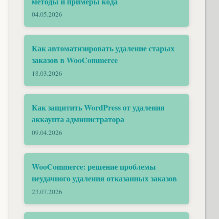
методы и примеры кода
04.05.2026
Как автоматизировать удаление старых
заказов в WooCommerce
18.03.2026
Как защитить WordPress от удаления
аккаунта администратора
09.04.2026
WooCommerce: решение проблемы
неудачного удаления отказанных заказов
23.07.2026