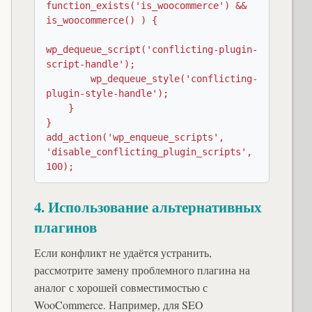
function_exists('is_woocommerce') && 
is_woocommerce() ) {

wp_dequeue_script('conflicting-plugin-
script-handle');

        wp_dequeue_style('conflicting-
plugin-style-handle');

    }

}

add_action('wp_enqueue_scripts', 
'disable_conflicting_plugin_scripts', 
100);
4. Использование альтернативных
плагинов
Если конфликт не удаётся устранить,
рассмотрите замену проблемного плагина на
аналог с хорошей совместимостью с
WooCommerce. Например, для SEO