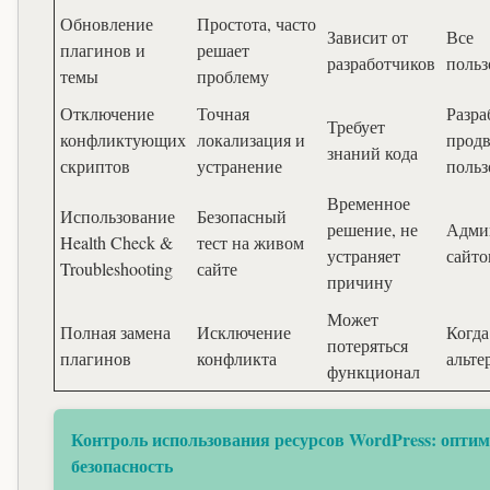
Обновление
Простота, часто
Зависит от
Все
плагинов и
решает
разработчиков
польз
темы
проблему
Отключение
Точная
Разра
Требует
конфликтующих
локализация и
прод
знаний кода
скриптов
устранение
польз
Временное
Использование
Безопасный
решение, не
Адми
Health Check &
тест на живом
устраняет
сайто
Troubleshooting
сайте
причину
Может
Полная замена
Исключение
Когда
потеряться
плагинов
конфликта
альте
функционал
Контроль использования ресурсов WordPress: оптим
безопасность