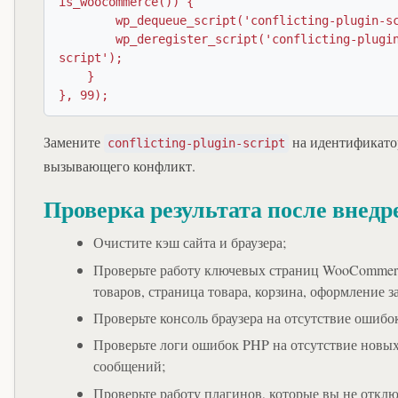
is_woocommerce()) {

        wp_dequeue_script('conflicting-plugin-script');

        wp_deregister_script('conflicting-plugin-
script');

    }

}, 99);
Замените
на идентификато
conflicting-plugin-script
вызывающего конфликт.
Проверка результата после внедр
Очистите кэш сайта и браузера;
Проверьте работу ключевых страниц WooCommerc
товаров, страница товара, корзина, оформление за
Проверьте консоль браузера на отсутствие ошибок
Проверьте логи ошибок PHP на отсутствие новы
сообщений;
Проверьте работу плагинов, которые вы не отклю